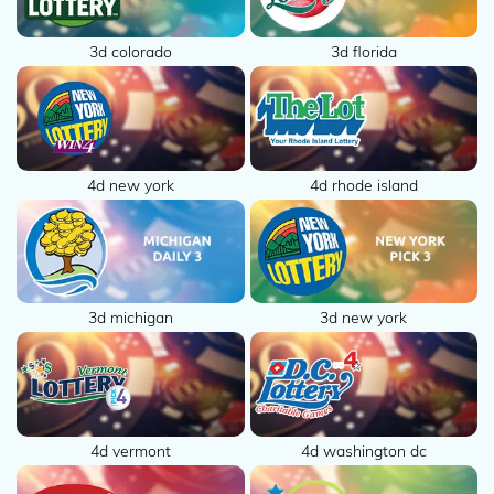
3d colorado
3d florida
4d new york
4d rhode island
3d michigan
3d new york
4d vermont
4d washington dc