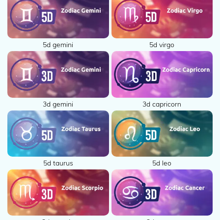
5d gemini
5d virgo
3d gemini
3d capricorn
5d taurus
5d leo