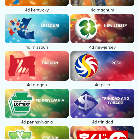
4d kentucky
4d magnum
4d missouri
4d newjersey
4d oregon
4d pcso
4d pennsylvania
4d trinidad