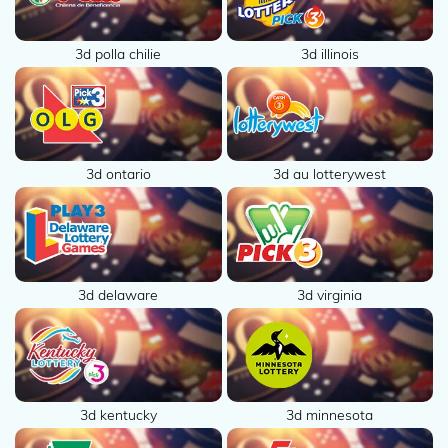
3d polla chilie
3d illinois
3d ontario
3d au lotterywest
3d delaware
3d virginia
3d kentucky
3d minnesota