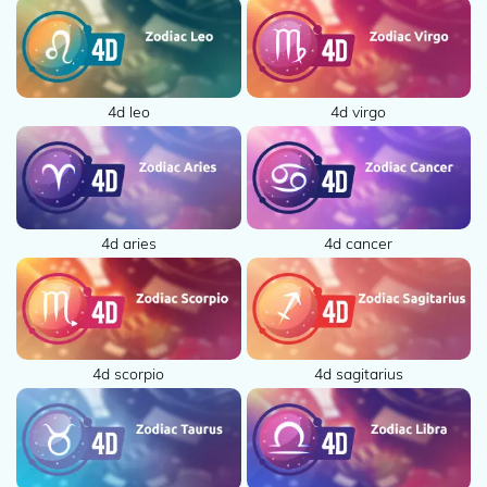
4d leo
4d virgo
4d aries
4d cancer
4d scorpio
4d sagitarius