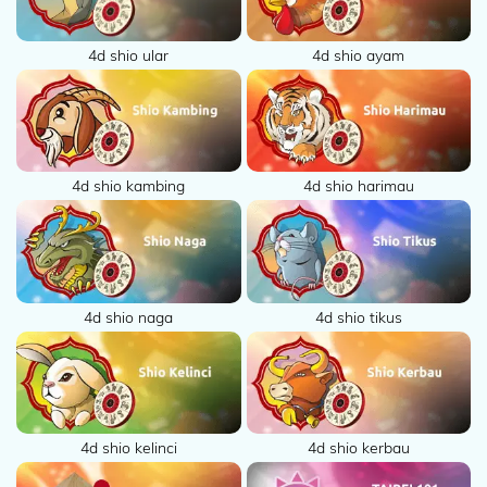
4d shio ular
4d shio ayam
4d shio kambing
4d shio harimau
4d shio naga
4d shio tikus
4d shio kelinci
4d shio kerbau