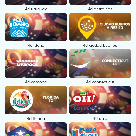
4d uruguay
4d entre rios
4d ciudad buenos
4d idaho
4d connecticut
4d cordoba
4d florida
4d ohio