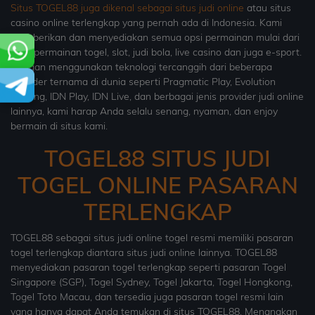
Situs TOGEL88 juga dikenal sebagai situs judi online
atau situs
casino online terlengkap yang pernah ada di Indonesia. Kami
memberikan dan menyediakan semua opsi permainan mulai dari
jenis permainan togel, slot, judi bola, live casino dan juga e-sport.
Dengan menggunakan teknologi tercanggih dari beberapa
provider ternama di dunia seperti Pragmatic Play, Evolution
Gaming, IDN Play, IDN Live, dan berbagai jenis provider judi online
lainnya, kami harap Anda selalu senang, nyaman, dan enjoy
bermain di situs kami.
TOGEL88 SITUS JUDI
TOGEL ONLINE PASARAN
TERLENGKAP
TOGEL88 sebagai situs judi online togel resmi memiliki pasaran
togel terlengkap diantara situs judi online lainnya. TOGEL88
menyediakan pasaran togel terlengkap seperti pasaran Togel
Singapore (SGP), Togel Sydney, Togel Jakarta, Togel Hongkong,
Togel Toto Macau, dan tersedia juga pasaran togel resmi lain
yang hanya dapat Anda temukan di situs TOGEL88. Menangkan