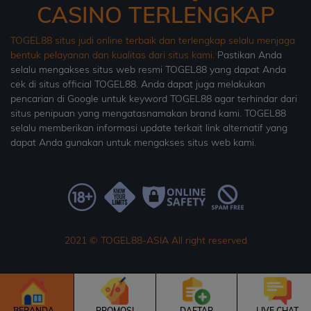
CASINO TERLENGKAP
TOGEL88 situs judi online terbaik dan terlengkap selalu menjaga
bentuk pelayanan dan kualitas dari situs kami.
Pastikan Anda
selalu mengakses situs web resmi TOGEL88 yang dapat Anda
cek di situs official TOGEL88. Anda dapat juga melakukan
pencarian di Google untuk keyword TOGEL88 agar terhindar dari
situs penipuan yang mengatasnamakan brand kami. TOGEL88
selalu memberikan informasi update terkait link alternatif yang
dapat Anda gunakan untuk mengakses situs web kami.
2021 © TOGEL88-ASIA All right reserved
BERANDA
PROMOSI
DAFTAR
LIVE CHAT