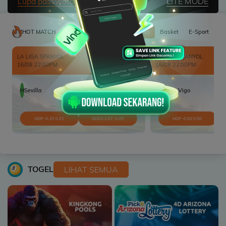
Lupa password?
LITE MODE
REFERRAL
HOT MATCH
Sepakbola
Basket
E-Sport
PROMOSI
LA LIGA SPANYOL
LA LIGA SPANYOL
HUBUNGI
16/08 22:00PM
16/08 22:00PM
KAMI
H
Sevilla
A
Rayo Vallecano
H
Celta Vigo
DOWNLOAD
HDP -0.25 0.25
ODDS 1.07 -1.05
HDP -0.50 0.50
DAFTAR
MASUK
Lupa
TOGEL
LIHAT SEMUA
Password?
Butuh
LIVE
Bantuan?
CHAT