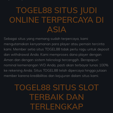
TOGEL88 SITUS JUDI
ONLINE TERPERCAYA DI
ASIA
Sebagai situs yang memang sudah terpercaya, kami
mengutamakan kenyamanan para player atau pemain tercinta
kami. Member setia situs TOGEL88 tidak perlu ragu untuk deposit
dan withdrawal Anda. Kami memproses dana player dengan
Aman dan dengan sistem teknologi tercanggih. Berapapun
nominal kemenangan WD Anda, pasti akan terbayar lunas 100%
ke rekening Anda. Situs TOGEL88 telah dipercaya hingga jutaan
member karena kredibilitas dan kejujuran dalam situs kami.
TOGEL88 SITUS SLOT
TERBAIK DAN
TERLENGKAP