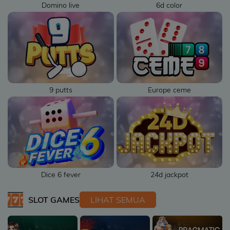
Domino live
6d color
9 putts
Europe ceme
Dice 6 fever
24d jackpot
SLOT GAMES
LIHAT SEMUA