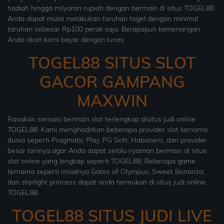
hadiah hingga milyaran rupiah dengan bermain di situs TOGEL88.
Anda dapat mulai melakukan taruhan togel dengan minimal
taruhan sebesar Rp100 perak saja. Berapapun kemenangan
Anda akan kami bayar dengan lunas.
TOGEL88 SITUS SLOT
GACOR GAMPANG
MAXWIN
Rasakan sensasi bermain slot terlengkap disitus judi online
TOGEL88. Kami menghadirkan beberapa provider slot ternama
dunia seperti Pragmatic Play, PG Soft, Habanero, dan provider
besar lainnya agar Anda dapat selalu nyaman bermain di situs
slot online yang lengkap seperti TOGEL88. Beberapa game
ternama seperti misalnya Gates of Olympus, Sweet Bonanza,
dan starlight princess dapat anda termukan di situs judi online
TOGEL88.
TOGEL88 SITUS JUDI LIVE