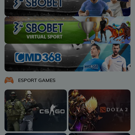
ESPORT GAMES