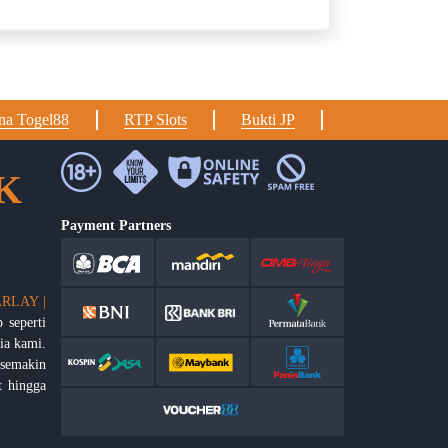
na Togel88
RTP Slots
Bukti JP
K
Payment Partners
RLAY |
 seperti
ia kami.
 semakin
t hingga