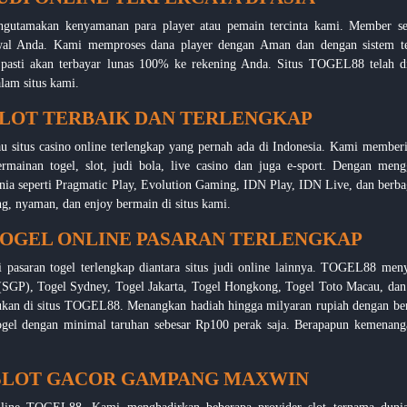
gutamakan kenyamanan para player atau pemain tercinta kami. Member set
wal Anda. Kami memproses dana player dengan Aman dan dengan sistem t
asti akan terbayar lunas 100% ke rekening Anda. Situs TOGEL88 telah d
lam situs kami.
SLOT TERBAIK DAN TERLENGKAP
u situs casino online terlengkap yang pernah ada di Indonesia. Kami member
rmainan togel, slot, judi bola, live casino dan juga e-sport. Dengan men
unia seperti Pragmatic Play, Evolution Gaming, IDN Play, IDN Live, dan berbag
ng, nyaman, dan enjoy bermain di situs kami.
 TOGEL ONLINE PASARAN TERLENGKAP
 pasaran togel terlengkap diantara situs judi online lainnya. TOGEL88 men
e (SGP), Togel Sydney, Togel Jakarta, Togel Hongkong, Togel Toto Macau, dan 
mukan di situs TOGEL88. Menangkan hadiah hingga milyaran rupiah dengan be
gel dengan minimal taruhan sebesar Rp100 perak saja. Berapapun kemenan
 SLOT GACOR GAMPANG MAXWIN