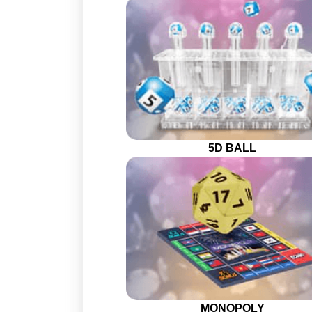
5D BALL
MONOPOLY