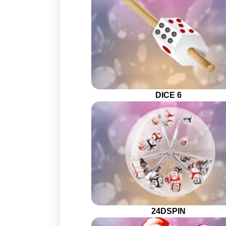
DICE 6
24DSPIN