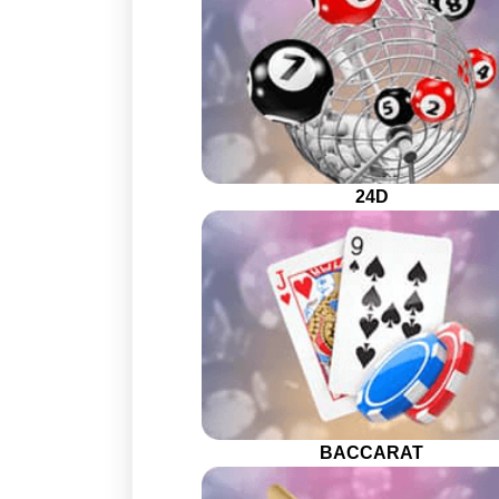
24D
BACCARAT